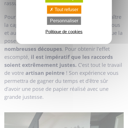
rassurez-vous, il est résistant et lavable.
Tout refuser
Pour accentuer la perspective et faire disparaître
Personnaliser
la cage d’escalier, nous l'avons posé en dessous
Politique de cookies
et au-dessus de l'escalier. L’escalier complique la
pose du papier, puisqu’il oblige à de
nombreuses découpes
. Pour obtenir l’effet
escompté,
il est impératif que les raccords
soient extrêmement justes.
C’est tout le travail
de votre
artisan peintre
! Son expérience vous
permettra de gagner du temps et d’être sûr
d’avoir une pose de papier réalisé avec une
grande justesse.