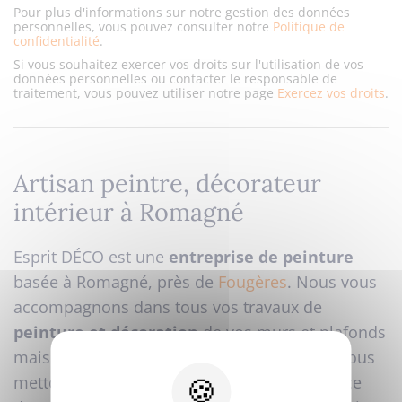
Pour plus d'informations sur notre gestion des données
personnelles, vous pouvez consulter notre
Politique de
confidentialité
.
Si vous souhaitez exercer vos droits sur l'utilisation de vos
données personnelles ou contacter le responsable de
traitement, vous pouvez utiliser notre page
Exercez vos droits
.
Artisan peintre, décorateur
intérieur à Romagné
Esprit DÉCO est une
entreprise de peinture
basée à Romagné, près de
Fougères
. Nous vous
accompagnons dans tous vos travaux de
peinture
et décoration
de vos murs et plafonds
mais aussi la pose de revêtements au sol. Nous
mettons notre savoir-faire artisanal au service