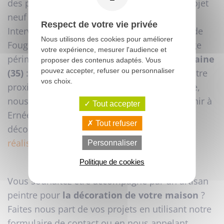
des particuliers et des professionnels, en projet
neuf ou en rénovation.
Respect de votre vie privée
Intervenant dans un rayon de 60 km autour de
Nous utilisons des cookies pour améliorer
Fougères, nous nous déplaçons dans un large
votre expérience, mesurer l'audience et
périmètre sur le département de
l’Ille-et-Vilaine
proposer des contenus adaptés. Vous
pouvez accepter, refuser ou personnaliser
(35)
: Rennes,
Liffré
, et même Saint-Malo. Notre
vos choix.
proximité avec La Mayenne et le Sud Manche,
nous offre également la possibilité d'intervenir à
Tout accepter
Ernée (53) ou à Avranches (50). Vous pouvez
Tout refuser
découvrir notre travail en consultant
nos
réalisations.
Personnaliser
Politique de cookies
Vous souhaitez être accompagné par un artisan
peintre pour
la décoration de votre maison
?
Faites nous part de vos projets en utilisant notre
formulaire de contact ou en nous appelant.